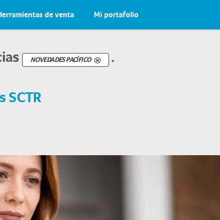
Herramientas de venta
Mi portafolio
cias
.
NOVEDADES PACÍFICO
os SCTR