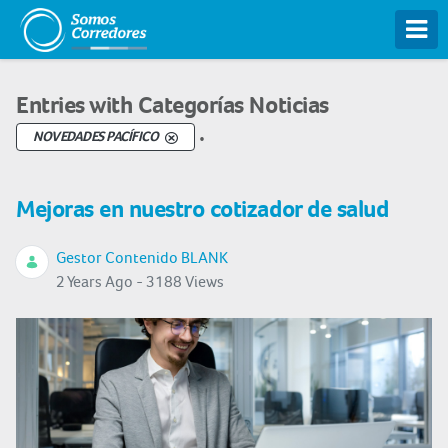
Tog
Entries with Categorías Noticias
.
NOVEDADES PACÍFICO
Mejoras en nuestro cotizador de salud
Gestor Contenido BLANK
2 Years Ago - 3188 Views