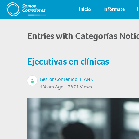
Inicio
Infórmate
Entries with Categorías Noti
Ejecutivas en clínicas
Gestor Contenido BLANK
4 Years Ago - 7671 Views