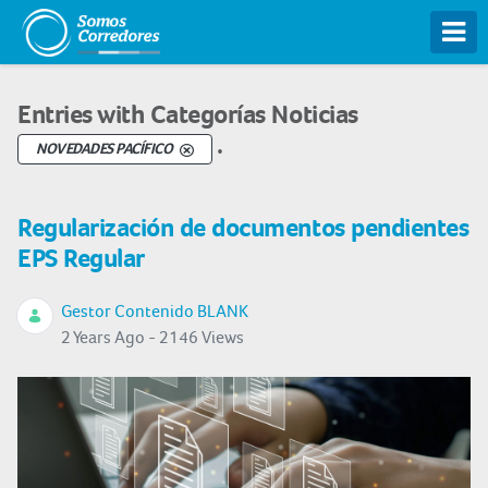
Tog
Entries with Categorías Noticias
.
NOVEDADES PACÍFICO
Regularización de documentos pendientes
EPS Regular
Gestor Contenido BLANK
2 Years Ago - 2146 Views