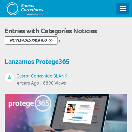
Tog
Entries with Categorías Noticias
.
NOVEDADES PACÍFICO
Lanzamos Protege365
Gestor Contenido BLANK
4 Years Ago - 6890 Views