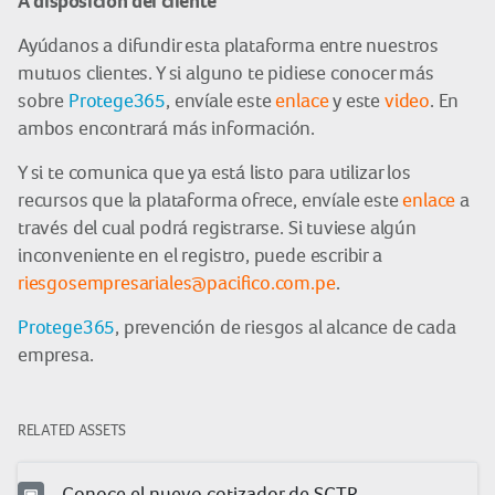
A disposición del cliente
Ayúdanos a difundir esta plataforma entre nuestros
mutuos clientes. Y si alguno te pidiese conocer más
sobre
Protege365
, envíale este
enlace
y este
video
. En
ambos encontrará más información.
Y si te comunica que ya está listo para utilizar los
recursos que la plataforma ofrece, envíale este
enlace
a
través del cual podrá registrarse. Si tuviese algún
inconveniente en el registro, puede escribir a
riesgosempresariales@pacifico.com.pe
.
Protege365
, prevención de riesgos al alcance de cada
empresa.
RELATED ASSETS
Conoce el nuevo cotizador de SCTR