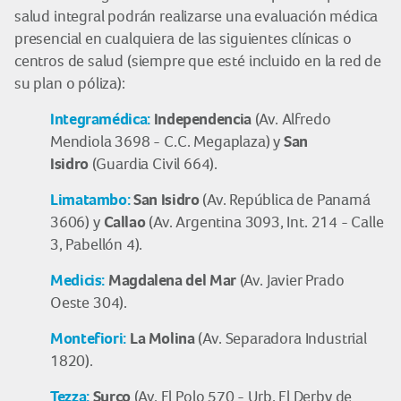
salud integral podrán realizarse una evaluación médica
presencial en cualquiera de las siguientes clínicas o
centros de salud (siempre que esté incluido en la red de
su plan o póliza):
Integramédica:
Independencia
(Av. Alfredo
San
Mendiola 3698 - C.C. Megaplaza) y
Isidro
(Guardia Civil 664).
Limatambo:
San Isidro
(Av. República de Panamá
Callao
3606) y
(Av. Argentina 3093, Int. 214 - Calle
3, Pabellón 4).
Medicis:
Magdalena del Mar
(Av. Javier Prado
Oeste 304).
Montefiori:
La Molina
(Av. Separadora Industrial
1820).
Tezza:
Surco
(Av. El Polo 570 - Urb. El Derby de