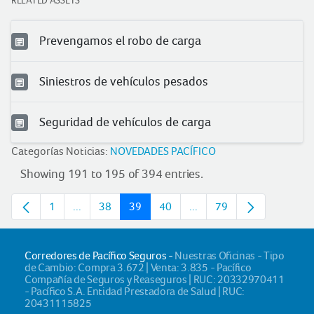
RELATED ASSETS
Prevengamos el robo de carga
Siniestros de vehículos pesados
Seguridad de vehículos de carga
Categorías Noticias:
NOVEDADES PACÍFICO
Showing 191 to 195 of 394 entries.
1
...
38
39
40
...
79
Page
Intermediate pages
Page
Page
Page
Intermediate pages
Page
Corredores de Pacífico Seguros -
Nuestras Oficinas - Tipo
de Cambio: Compra 3.672 | Venta: 3.835 - Pacífico
Compañía de Seguros y Reaseguros | RUC: 20332970411
- Pacífico S.A. Entidad Prestadora de Salud | RUC:
20431115825