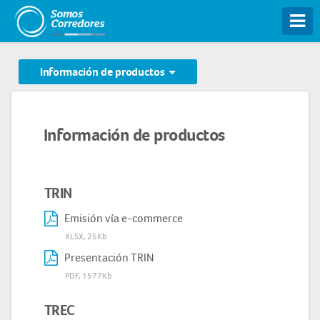
Tog
Información de productos
Información de productos
TRIN
Emisión vía e-commerce
XLSX, 25Kb
Presentación TRIN
PDF, 1577Kb
TREC